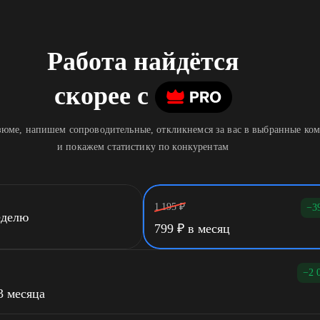
Работа найдётся
скорее
c
юме, напишем сопроводительные, откликнемся за вас в выбранные ко
и покажем статистику по конкурентам
1 195
₽
−3
еделю
799
₽
в месяц
−2 
3 месяца