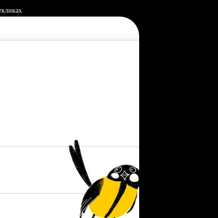
ткликах