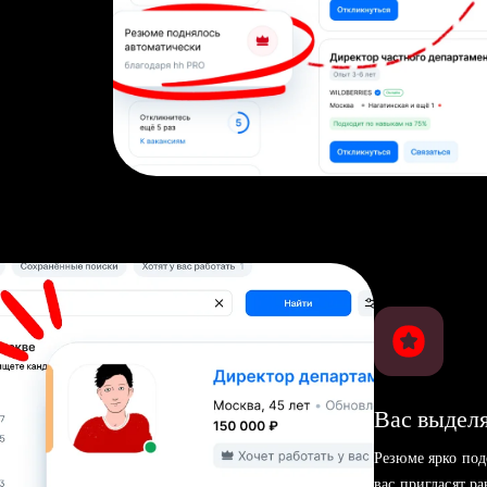
Вас выделя
Резюме ярко под
вас пригласят р