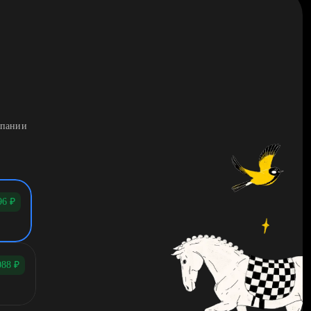
мпании
96
₽
088
₽