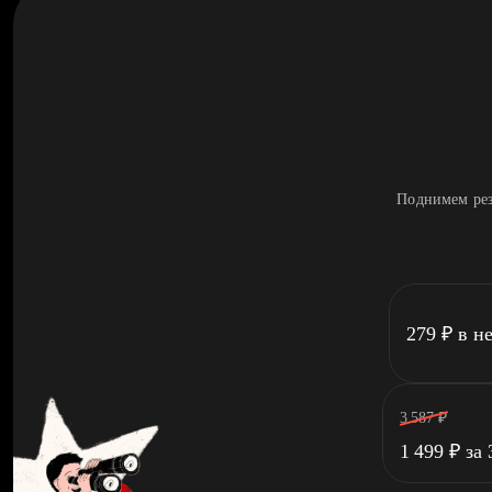
Поднимем рез
279
₽
в н
3 587
₽
1 499
₽
за 