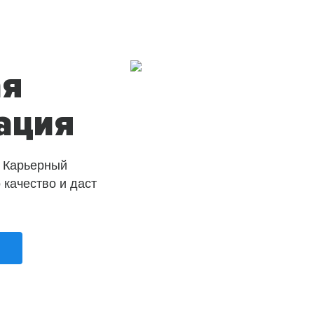
ая
ация
 Карьерный
о качество и даст