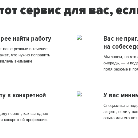
тот сервис для вас, есл
трее найти работу
Вас не при
на собесед
т ваше резюме в течение
ажет, что нужно исправить
Мы знаем, на что
ривлечь внимание
очередь, — и под
поля резюме и по
ту в конкретной
У вас мини
Специалисты подс
акцент, если у в
адут совет, как выгоднее
опыта или его нет
ля конкретной профессии.