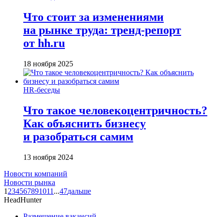
Что стоит за изменениями
на рынке труда: тренд-репорт
от hh.ru
18 ноября 2025
HR-беседы
Что такое человеко­центричность?
Как объяснить бизнесу
и разобраться самим
13 ноября 2024
Новости компаний
Новости рынка
1
2
3
4
5
6
7
8
9
10
11
...
47
дальше
HeadHunter
Размещение вакансий