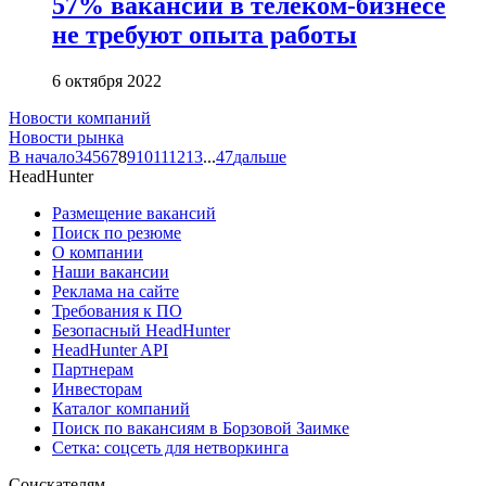
57% вакансий в телеком-бизнесе
не требуют опыта работы
6 октября 2022
Новости компаний
Новости рынка
В начало
3
4
5
6
7
8
9
10
11
12
13
...
47
дальше
HeadHunter
Размещение вакансий
Поиск по резюме
О компании
Наши вакансии
Реклама на сайте
Требования к ПО
Безопасный HeadHunter
HeadHunter API
Партнерам
Инвесторам
Каталог компаний
Поиск по вакансиям в Борзовой Заимке
Сетка: соцсеть для нетворкинга
Соискателям