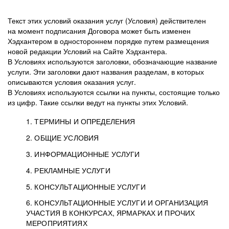
Текст этих условий оказания услуг (Условия) действителен
на момент подписания Договора может быть изменен
Хэдхантером в одностороннем порядке путем размещения
новой редакции Условий на Сайте Хэдхантера.
В Условиях используются заголовки, обозначающие название
услуги. Эти заголовки дают названия разделам, в которых
описываются условия оказания услуг.
В Условиях используются ссылки на пункты, состоящие только
из цифр. Такие ссылки ведут на пункты этих Условий.
1. ТЕРМИНЫ И ОПРЕДЕЛЕНИЯ
2. ОБЩИЕ УСЛОВИЯ
3. ИНФОРМАЦИОННЫЕ УСЛУГИ
1.1. Хэдхантер, или
Хэдхантер, ООО
4. РЕКЛАМНЫЕ УСЛУГИ
HeadHunter, или
«Хэдхантер», ИНН
2.1. Типы и статусы регистрации
5. КОНСУЛЬТАЦИОННЫЕ УСЛУГИ
Исполнитель
7718620740, адрес:
Типы регистрации
3.1. Предоставление доступа к базе данных
2.2. Активация услуг
6. КОНСУЛЬТАЦИОННЫЕ УСЛУГИ И ОРГАНИЗАЦИЯ
125047, г. Москва,
резюме с предложениями Соискателей
Описание и активация
УЧАСТИЯ В КОНКУРСАХ, ЯРМАРКАХ И ПРОЧИХ
2.1.1. Заказчику может быть присвоен один
4.0. Общие условия оказания рекламных услуг
внутригородская
о трудоустройстве с возможностью просмотра
МЕРОПРИЯТИЯХ
из Типов регистраций.
территория
4.0.1. Хэдхантер оказывает Заказчику услугу