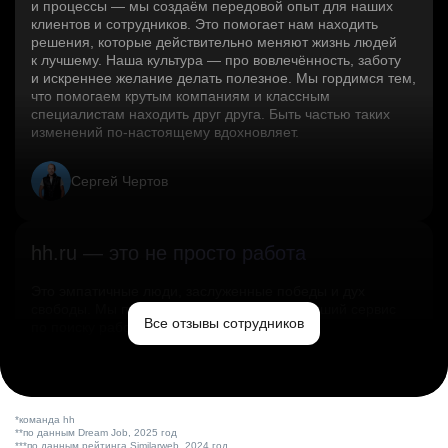
и процессы — мы создаём передовой опыт для наших
клиентов и сотрудников. Это помогает нам находить
решения, которые действительно меняют жизнь людей
к лучшему. Наша культура — про вовлечённость, заботу
и искреннее желание делать полезное. Мы гордимся тем,
что помогаем крутым компаниям и классным
специалистам находить друг друга. Быть частью таких
изменений по‑настоящему вдохновляет.
Сергей Чертов
hh.ru — это не просто работа
Это эмпатичные люди, заслуженные победы и дух
свободы. Мы помогаем миру и создаём лучший сервис
Все отзывы сотрудников
по поиску работы в стране.
Ольга Емельянова
*команда hh
**по данным Dream Job, 2025 год
***по данным рейтинга Similarweb, 2024 год