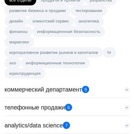
все отделы
продукты и проекты
разработка
развитие бизнеса и продажи
тестирование
дизайн
клиентский сервис
аналитика
финансы
информационная безопасность
маркетинг
корпоративное развитие рынков и капиталов
hr
axo
информационные технологии
юриспруденция
коммерческий департамент
9
Менеджер по работе с ключевыми клиентами (КАМ)
телефонные продажи
8
HeadHunter::Коммерческий департамент
6 авг. 2026
Старший специалист телемаркетинга
analytics/data science
з/п не указана
7
HeadHunter::Телефонные продажи
Москва