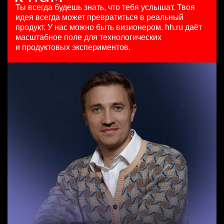
HeadHunter::Коммерческий департамент
125000 - 175000 ₽
29 июл. 2026
Ты всегда будешь знать, что тебя услышат.
Твоя
7 авг. 2026
Ярославль
з/п не указана
идея всегда может превратиться в реальный
150000 ₽
Москва
продукт.
У нас можно быть визионером. hh.ru даёт
Санкт-Петербург
масштабное поле для технологических
Специалист телемаркетинга
и продуктовых экспериментов.
HeadHunter::Телефонные продажи
Аналитик данных (направление Enterprise продаж)
13 июл. 2026
HeadHunter::Коммерческий департамент
10000000 so'm
7 авг. 2026
Ташкент
з/п не указана
Москва